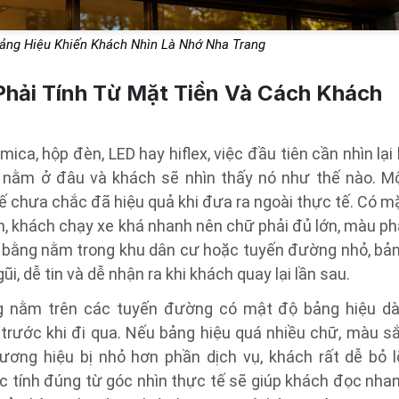
ng Hiệu Khiến Khách Nhìn Là Nhớ Nha Trang
hải Tính Từ Mặt Tiền Và Cách Khách
ica, hộp đèn, LED hay hiflex, việc đầu tiên cần nhìn lại 
 nằm ở đâu và khách sẽ nhìn thấy nó như thế nào. M
kế chưa chắc đã hiệu quả khi đưa ra ngoài thực tế. Có m
, khách chạy xe khá nhanh nên chữ phải đủ lớn, màu ph
t bằng nằm trong khu dân cư hoặc tuyến đường nhỏ, bả
ũi, dễ tin và dễ nhận ra khi khách quay lại lần sau.
g nằm trên các tuyến đường có mật độ bảng hiệu dà
n trước khi đi qua. Nếu bảng hiệu quá nhiều chữ, màu s
ương hiệu bị nhỏ hơn phần dịch vụ, khách rất dễ bỏ l
c tính đúng từ góc nhìn thực tế sẽ giúp khách đọc nha