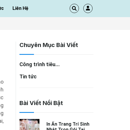
ức
Liên Hệ
Chuyên Mục Bài Viết
Công trình tiêu...
Tin tức
ào
ch
ục
Bài Viết Nổi Bật
ng
ng
i,
In Ấn Trang Trí Sinh
Nhật Trọn Gói Tại