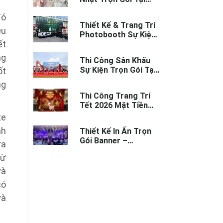
Nha Trang - Sáng
đó
Tạo
Thiết Kế & Trang Trí
ệu
Photobooth Sự Kiện
ết
Nha Trang Trọn Gói
ng
Thi Công Sân Khấu
Sự Kiện Trọn Gói Tại
ốt
Nha Trang | Chuyên
ng
Nghiệp
Thi Công Trang Trí
Tết 2026 Mặt Tiền
Doanh Nghiệp Nha
xe
Trang
nh
Thiết Kế In Ấn Trọn
Gói Banner –
ra
Backdrop Gala Dinner
từ
Nha Trang
và
có
và