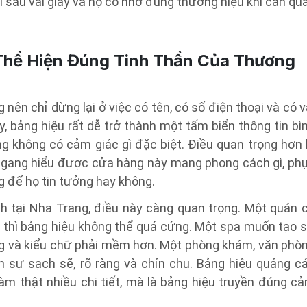
 gì sau vài giây và họ có nhớ đúng thương hiệu khi cần qu
Thể Hiện Đúng Tinh Thần Của Thương
nên chỉ dừng lại ở việc có tên, có số điện thoại và có v
, bảng hiệu rất dễ trở thành một tấm biển thông tin bì
g không có cảm giác gì đặc biệt. Điều quan trọng hơn 
 ngang hiểu được cửa hàng này mang phong cách gì, ph
 để họ tin tưởng hay không.
h tại Nha Trang, điều này càng quan trọng. Một quán 
 thì bảng hiệu không thể quá cứng. Một spa muốn tạo 
ng và kiểu chữ phải mềm hơn. Một phòng khám, văn phò
n sự sạch sẽ, rõ ràng và chỉn chu. Bảng hiệu quảng c
làm thật nhiều chi tiết, mà là bảng hiệu truyền đúng c