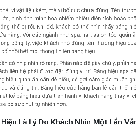
phải vì vật liệu kém, mà vì bố cục chưa đúng. Tên thươ
á lớn, hình ảnh minh họa chiếm nhiều diện tích hoặc ph
 tổng thể bị rối. Khi đó, khách có thể nhìn thấy bảng hi
 hàng. Với các ngành như spa, nail, salon tóc, quán ă
òng công ty, việc khách nhớ đúng tên thương hiệu qu
 cố nhồi hết mọi thông tin lên bảng hiệu.
ần có nhịp nhìn rõ ràng. Phần nào để gây chú ý, phần n
ách liên hệ phải được đặt đúng vị trí. Bảng hiệu spa c
ng hiệu quán ăn cần dễ hiểu, dễ gợi cảm giác muốn gh
hắc và đáng tin. Bảng hiệu cửa hàng bán lẻ cần thể hi
iết kế bảng hiệu dựa trên hành vi khách hàng thay vì c
sẽ có sức hút tự nhiên hơn.
Hiệu Là Lý Do Khách Nhìn Một Lần Vẫ