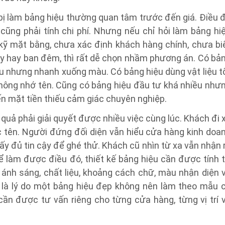
 bị làm bảng hiệu thường quan tâm trước đến giá. Điều 
 cũng phải tính chi phí. Nhưng nếu chỉ hỏi làm bảng hi
kỹ mặt bằng, chưa xác định khách hàng chính, chưa bi
ày hay ban đêm, thì rất dễ chọn nhầm phương án. Có bả
ầu nhưng nhanh xuống màu. Có bảng hiệu dùng vật liệu t
hông nhớ tên. Cũng có bảng hiệu đầu tư khá nhiều như
ến mặt tiền thiếu cảm giác chuyên nghiệp.
quả phải giải quyết được nhiều việc cùng lúc. Khách đi 
tên. Người đứng đối diện vẫn hiểu cửa hàng kinh doa
ấy đủ tin cậy để ghé thử. Khách cũ nhìn từ xa vẫn nhận 
 làm được điều đó, thiết kế bảng hiệu cần được tính 
, ánh sáng, chất liệu, khoảng cách chữ, màu nhận diện 
là lý do một bảng hiệu đẹp không nên làm theo mẫu 
n được tư vấn riêng cho từng cửa hàng, từng vị trí 