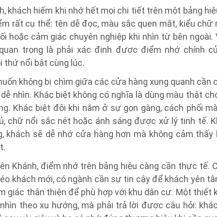
h, khách hiếm khi nhớ hết mọi chi tiết trên một bảng hiệ
m rất cụ thể: tên dễ đọc, màu sắc quen mắt, kiểu chữ 
ối hoặc cảm giác chuyên nghiệp khi nhìn từ bên ngoài. 
u quan trọng là phải xác định được điểm nhớ chính c
 thứ nổi bật cùng lúc.
muốn không bị chìm giữa các cửa hàng xung quanh cần 
dễ nhìn. Khác biệt không có nghĩa là dùng màu thật chó
ng. Khác biệt đôi khi nằm ở sự gọn gàng, cách phối m
ủ, chữ nổi sắc nét hoặc ánh sáng được xử lý tinh tế. K
g, khách sẽ dễ nhớ cửa hàng hơn mà không cảm thấy 
t.
ên Khánh, điểm nhớ trên bảng hiệu càng cần thực tế. 
kéo khách mới, có ngành cần sự tin cậy để khách yên t
m giác thân thiện để phù hợp với khu dân cư. Một thiết 
nhìn theo xu hướng, mà phải trả lời được câu hỏi: khá