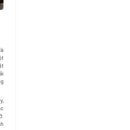
là
ột
ặt
ải
ng
y,
ắc
ỡ.
nh