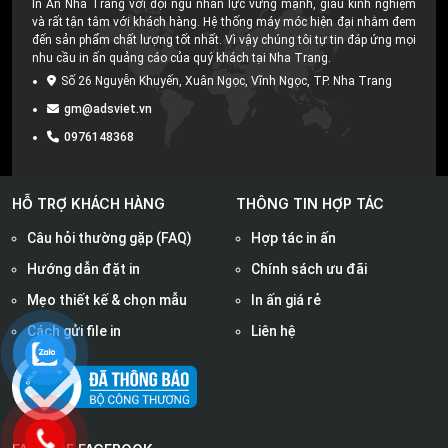
In Ấn Nha Trang với đội ngủ nhân lực vững mạnh, giàu kinh nghiệm
và rất tận tâm với khách hàng. Hệ thống máy móc hiện đại nhằm đem
đến sản phẩm chất lượng tốt nhất. Vì vậy chúng tôi tự tin đáp ứng mọi
nhu cầu in ấn quảng cáo của quý khách tại Nha Trang.
Số 26 Nguyễn Khuyến, Xuân Ngọc, Vĩnh Ngọc, TP. Nha Trang
gm@adsviet.vn
0976148368
HỖ TRỢ KHÁCH HÀNG
THÔNG TIN HỢP TÁC
Câu hỏi thường gặp (FAQ)
Hợp tác in ấn
Hướng dẫn đặt in
Chính sách ưu đãi
Mẹo thiết kế & chọn mẫu
In ấn giá rẻ
Cách gửi file in
Liên hệ