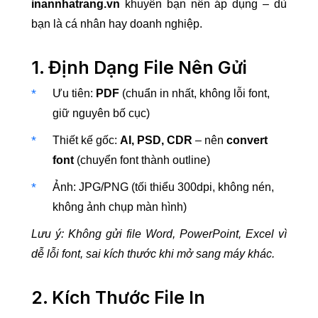
inannhatrang.vn
khuyên bạn nên áp dụng – dù
bạn là cá nhân hay doanh nghiệp.
1. Định Dạng File Nên Gửi
Ưu tiên:
PDF
(chuẩn in nhất, không lỗi font,
giữ nguyên bố cục)
Thiết kế gốc:
AI, PSD, CDR
– nên
convert
font
(chuyển font thành outline)
Ảnh: JPG/PNG (tối thiểu 300dpi, không nén,
không ảnh chụp màn hình)
Lưu ý: Không gửi file Word, PowerPoint, Excel vì
dễ lỗi font, sai kích thước khi mở sang máy khác.
2. Kích Thước File In