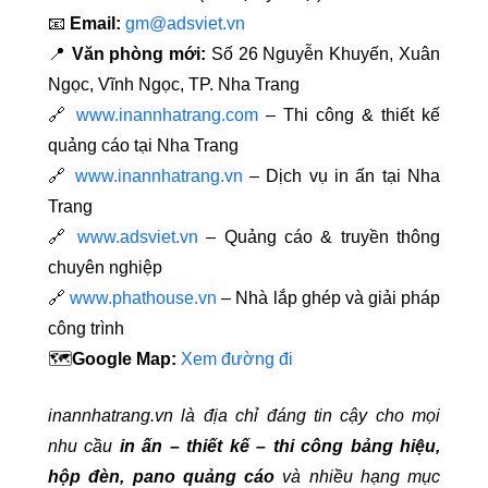
📧
Email:
gm@adsviet.vn
📍
Văn phòng mới:
Số 26 Nguyễn Khuyến, Xuân
Ngọc, Vĩnh Ngọc, TP. Nha Trang
🔗
www.inannhatrang.com
– Thi công & thiết kế
quảng cáo tại Nha Trang
🔗
www.inannhatrang.vn
– Dịch vụ in ấn tại Nha
Trang
🔗
www.adsviet.vn
– Quảng cáo & truyền thông
chuyên nghiệp
🔗
www.phathouse.vn
– Nhà lắp ghép và giải pháp
công trình
🗺️
Google Map:
Xem đường đi
inannhatrang.vn là địa chỉ đáng tin cậy cho mọi
nhu cầu
in ấn – thiết kế – thi công bảng hiệu,
hộp đèn, pano quảng cáo
và nhiều hạng mục