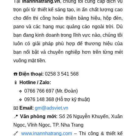
Tại
inannhatrang.vn
, chúng tôi cung cấp dịch vụ
trọn gói từ thiết kế sáng tạo, in ấn chất lượng cao
cho đến thi công hoàn thiện bảng hiệu, hộp đèn,
pano và các hạng mục quảng cáo ngoài trời. Dù
bạn đang kinh doanh trong lĩnh vực nào, chúng tôi
luôn có giải pháp phù hợp để thương hiệu của
bạn nổi bật và chuyên nghiệp hơn trên từng mét
vuông mặt tiền.
☎️
Điện thoại:
0258 3 541 568
📱
Hotline / Zalo:
🔹 0766 766 697 (Mr. Đoàn)
🔹 0976 148 368 (Hỗ trợ kỹ thuật)
📧
Email:
gm@adsviet.vn
📍
Văn phòng mới:
Số 26 Nguyễn Khuyến, Xuân
Ngọc, Vĩnh Ngọc, TP. Nha Trang
🔗
www.inannhatrang.com
– Thi công & thiết kế