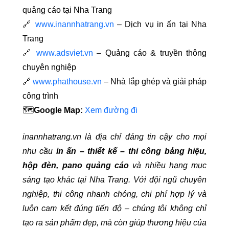
quảng cáo tại Nha Trang
🔗
www.inannhatrang.vn
– Dịch vụ in ấn tại Nha
Trang
🔗
www.adsviet.vn
– Quảng cáo & truyền thông
chuyên nghiệp
🔗
www.phathouse.vn
– Nhà lắp ghép và giải pháp
công trình
🗺️
Google Map:
Xem đường đi
inannhatrang.vn là địa chỉ đáng tin cậy cho mọi
nhu cầu
in ấn – thiết kế – thi công bảng hiệu,
hộp đèn, pano quảng cáo
và nhiều hạng mục
sáng tạo khác tại Nha Trang. Với đội ngũ chuyên
nghiệp, thi công nhanh chóng, chi phí hợp lý và
luôn cam kết đúng tiến độ – chúng tôi không chỉ
tạo ra sản phẩm đẹp, mà còn giúp thương hiệu của