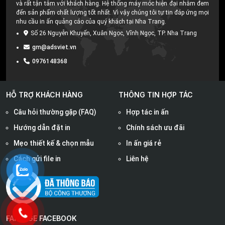
và rất tận tâm với khách hàng. Hệ thống máy móc hiện đại nhằm đem
đến sản phẩm chất lượng tốt nhất. Vì vậy chúng tôi tự tin đáp ứng mọi
nhu cầu in ấn quảng cáo của quý khách tại Nha Trang.
Số 26 Nguyễn Khuyến, Xuân Ngọc, Vĩnh Ngọc, TP. Nha Trang
gm@adsviet.vn
0976148368
HỖ TRỢ KHÁCH HÀNG
THÔNG TIN HỢP TÁC
Câu hỏi thường gặp (FAQ)
Hợp tác in ấn
Hướng dẫn đặt in
Chính sách ưu đãi
Mẹo thiết kế & chọn mẫu
In ấn giá rẻ
Cách gửi file in
Liên hệ
FANPAGE FACEBOOK