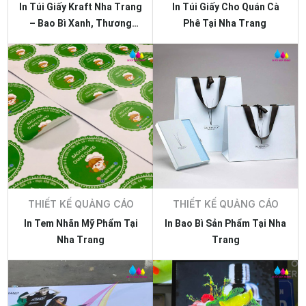
In Túi Giấy Kraft Nha Trang
In Túi Giấy Cho Quán Cà
– Bao Bì Xanh, Thương
Phê Tại Nha Trang
Hiệu Bền Vững
THIẾT KẾ QUẢNG CÁO
THIẾT KẾ QUẢNG CÁO
In Tem Nhãn Mỹ Phẩm Tại
In Bao Bì Sản Phẩm Tại Nha
Nha Trang
Trang