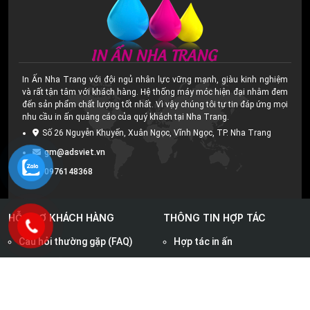
In Ấn Nha Trang với đội ngủ nhân lực vững mạnh, giàu kinh nghiệm
và rất tận tâm với khách hàng. Hệ thống máy móc hiện đại nhằm đem
đến sản phẩm chất lượng tốt nhất. Vì vậy chúng tôi tự tin đáp ứng mọi
nhu cầu in ấn quảng cáo của quý khách tại Nha Trang.
Số 26 Nguyễn Khuyến, Xuân Ngọc, Vĩnh Ngọc, TP. Nha Trang
gm@adsviet.vn
0976148368
HỖ TRỢ KHÁCH HÀNG
THÔNG TIN HỢP TÁC
Câu hỏi thường gặp (FAQ)
Hợp tác in ấn
Hướng dẫn đặt in
Chính sách ưu đãi
Mẹo thiết kế & chọn mẫu
In ấn giá rẻ
Cách gửi file in
Liên hệ