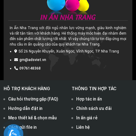
In Ấn Nha Trang với đội ngủ nhân lực vững mạnh, giàu kinh nghiệm
và rất tận tâm với khách hàng. Hệ thống máy móc hiện đại nhằm đem
đến sản phẩm chất lượng tốt nhất. Vì vậy chúng tôi tự tin đáp ứng mọi
nhu cầu in ấn quảng cáo của quý khách tại Nha Trang.
Số 26 Nguyễn Khuyến, Xuân Ngọc, Vĩnh Ngọc, TP. Nha Trang
gm@adsviet.vn
0976148368
HỖ TRỢ KHÁCH HÀNG
THÔNG TIN HỢP TÁC
Câu hỏi thường gặp (FAQ)
Hợp tác in ấn
Hướng dẫn đặt in
Chính sách ưu đãi
Mẹo thiết kế & chọn mẫu
In ấn giá rẻ
Cách gửi file in
Liên hệ