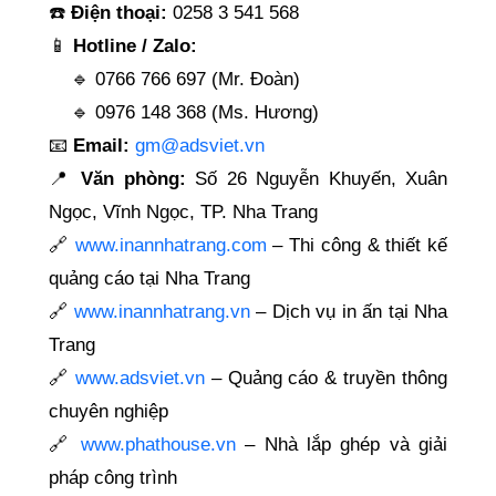
☎️
Điện thoại:
0258 3 541 568
📱
Hotline / Zalo:
🔹 0766 766 697 (Mr. Đoàn)
🔹 0976 148 368 (Ms. Hương)
📧
Email:
gm@adsviet.vn
📍
Văn phòng:
Số 26 Nguyễn Khuyến, Xuân
Ngọc, Vĩnh Ngọc, TP. Nha Trang
🔗
www.inannhatrang.com
– Thi công & thiết kế
quảng cáo tại Nha Trang
🔗
www.inannhatrang.vn
– Dịch vụ in ấn tại Nha
Trang
🔗
www.adsviet.vn
– Quảng cáo & truyền thông
chuyên nghiệp
🔗
www.phathouse.vn
– Nhà lắp ghép và giải
pháp công trình