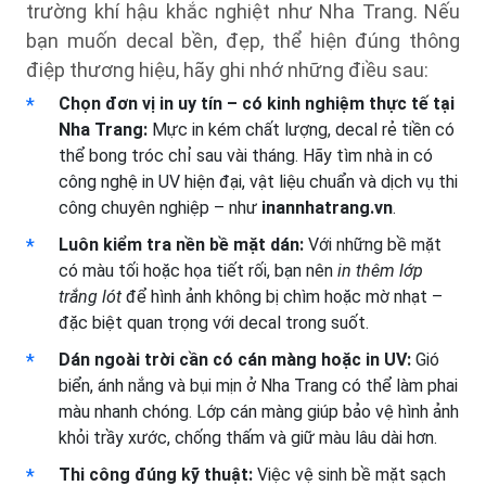
trường khí hậu khắc nghiệt như Nha Trang. Nếu
bạn muốn decal bền, đẹp, thể hiện đúng thông
điệp thương hiệu, hãy ghi nhớ những điều sau:
Chọn đơn vị in uy tín – có kinh nghiệm thực tế tại
Nha Trang:
Mực in kém chất lượng, decal rẻ tiền có
thể bong tróc chỉ sau vài tháng. Hãy tìm nhà in có
công nghệ in UV hiện đại, vật liệu chuẩn và dịch vụ thi
công chuyên nghiệp – như
inannhatrang.vn
.
Luôn kiểm tra nền bề mặt dán:
Với những bề mặt
có màu tối hoặc họa tiết rối, bạn nên
in thêm lớp
trắng lót
để hình ảnh không bị chìm hoặc mờ nhạt –
đặc biệt quan trọng với decal trong suốt.
Dán ngoài trời cần có cán màng hoặc in UV:
Gió
biển, ánh nắng và bụi mịn ở Nha Trang có thể làm phai
màu nhanh chóng. Lớp cán màng giúp bảo vệ hình ảnh
khỏi trầy xước, chống thấm và giữ màu lâu dài hơn.
Thi công đúng kỹ thuật:
Việc vệ sinh bề mặt sạch