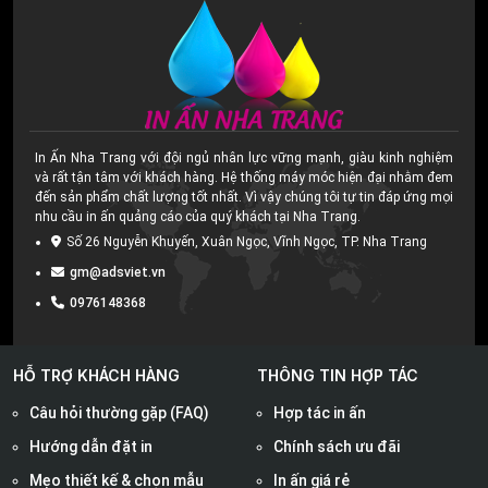
In Ấn Nha Trang với đội ngủ nhân lực vững mạnh, giàu kinh nghiệm
và rất tận tâm với khách hàng. Hệ thống máy móc hiện đại nhằm đem
đến sản phẩm chất lượng tốt nhất. Vì vậy chúng tôi tự tin đáp ứng mọi
nhu cầu in ấn quảng cáo của quý khách tại Nha Trang.
Số 26 Nguyễn Khuyến, Xuân Ngọc, Vĩnh Ngọc, TP. Nha Trang
gm@adsviet.vn
0976148368
HỖ TRỢ KHÁCH HÀNG
THÔNG TIN HỢP TÁC
Câu hỏi thường gặp (FAQ)
Hợp tác in ấn
Hướng dẫn đặt in
Chính sách ưu đãi
Mẹo thiết kế & chọn mẫu
In ấn giá rẻ