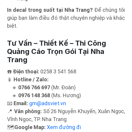
In decal trong suốt tại Nha Trang?
Để chúng tôi
giúp bạn làm điều đó thật chuyên nghiệp và khác
biệt.
Tư Vấn – Thiết Kế – Thi Công
Quảng Cáo Trọn Gói Tại Nha
Trang
☎️
Điện thoại:
0258 3 541 568
📱
Hotline / Zalo:
🔹
0766 766 697
(Mr. Đoàn)
🔹
0976 148 368
(Ms. Hương)
📧
Email:
gm@adsviet.vn
📍
Văn phòng:
Số 26 Nguyễn Khuyến, Xuân Ngọc,
Vĩnh Ngọc, TP. Nha Trang
🗺️
Google Map:
Xem đường đi