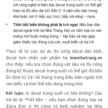
với công nghệ in hiện đại, decal trong suốt có thể giữ
màu và độ dẻo dai tốt đến 2–3 năm nếu dán trong
nhà hoặc nơi ít tiếp xúc trực tiếp với nắng – mưa.
Thời tiết biển không phải là trở ngại:
Nếu bạn dán
decal ngoài trời tại Nha Trang, hãy ưu tiên loại có
cán
màng mờ hoặc màng bóng
– lớp bảo vệ này giúp
giảm thiểu tác động của cát, muối biển và tia UV.
Thực tế từ các dự án thi công decal dán kính,
decal tem nhãn sản phẩm tại
inannhatrang.vn
cho thấy: nếu lựa chọn đúng vật liệu và thi công
đúng kỹ thuật, decal trong suốt có thể giữ độ bền
ổn định từ 24–36 tháng trong điều kiện ngoài trời
ven biển, và hơn thế nếu dùng trong nhà.
Kết luận:
In decal trong suốt có bền không?
Câu
trả lời là: **rất bền – nếu bạn chọn đúng loại và
đúng đơn vị thi công có kinh nghiệm tại Nha