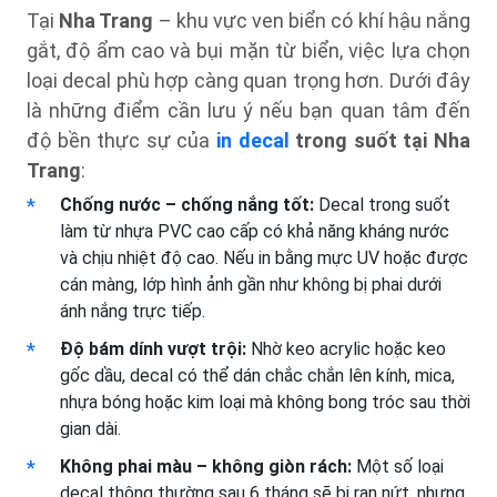
Tại
Nha Trang
– khu vực ven biển có khí hậu nắng
gắt, độ ẩm cao và bụi mặn từ biển, việc lựa chọn
loại decal phù hợp càng quan trọng hơn. Dưới đây
là những điểm cần lưu ý nếu bạn quan tâm đến
độ bền thực sự của
in decal
trong suốt tại Nha
Trang
:
Chống nước – chống nắng tốt:
Decal trong suốt
làm từ nhựa PVC cao cấp có khả năng kháng nước
và chịu nhiệt độ cao. Nếu in bằng mực UV hoặc được
cán màng, lớp hình ảnh gần như không bị phai dưới
ánh nắng trực tiếp.
Độ bám dính vượt trội:
Nhờ keo acrylic hoặc keo
gốc dầu, decal có thể dán chắc chắn lên kính, mica,
nhựa bóng hoặc kim loại mà không bong tróc sau thời
gian dài.
Không phai màu – không giòn rách:
Một số loại
decal thông thường sau 6 tháng sẽ bị rạn nứt, nhưng