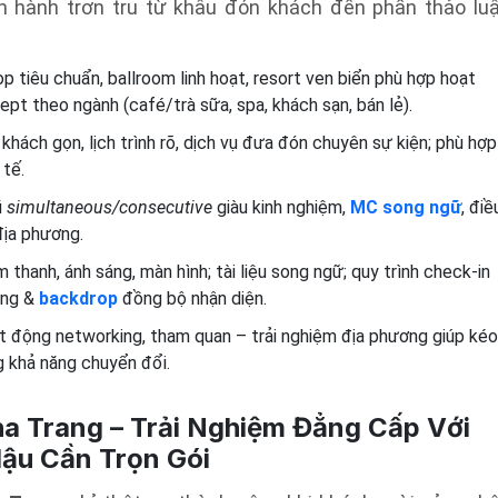
n hành trơn tru từ khâu đón khách đến phần thảo lu
 tiêu chuẩn, ballroom linh hoạt, resort ven biển phù hợp hoạt
ept theo ngành (café/trà sữa, spa, khách sạn, bán lẻ).
khách gọn, lịch trình rõ, dịch vụ đưa đón chuyên sự kiện; phù hợp
 tế.
ũ
simultaneous/consecutive
giàu kinh nghiệm,
MC song ngữ
, điề
địa phương.
thanh, ánh sáng, màn hình; tài liệu song ngữ; quy trình check-in
ặng &
backdrop
đồng bộ nhận diện.
 động networking, tham quan – trải nghiệm địa phương giúp kéo
g khả năng chuyển đổi.
a Trang – Trải Nghiệm Đẳng Cấp Với
Hậu Cần Trọn Gói