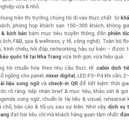
nghiệp vừa & nhỏ.
ung trên thị trường, chúng tôi đi vào thực chất: từ
kh
ách, phòng họp khách sạn 150–300 khách, không gi
 & kịch bản
bám mục tiêu truyền thông, đến
phiên dị
lịch, F&B, spa & wellness, y tế, công nghệ). Toàn bộ
fl
, trình chiếu, hỏi đáp, networking, hậu sự kiện – được t
thảo quốc tế tại Nha Trang
vừa tinh gọn, vừa hiệu quả.
ng tôi chuẩn hóa theo nhu cầu thực tế:
cabin dịch ti
 cổ ngỗng cho panel,
mixer digital
, LED P3–P4 khi cần, 2
tài liệu song ngữ
và
check-in QR
để tiết kiệm thời gia
ớc rõ ràng: tiếp nhận brief & mục tiêu, khảo sát & gợi
genda song ngữ, chuẩn bị tài liệu & visual, rehearsal 
i chỗ, báo cáo & tối ưu sau sự kiện. Nhờ vậy,
dịch vụ 
rang
đạt hai tiêu chí mà khách hàng quan tâm nhất:
đú