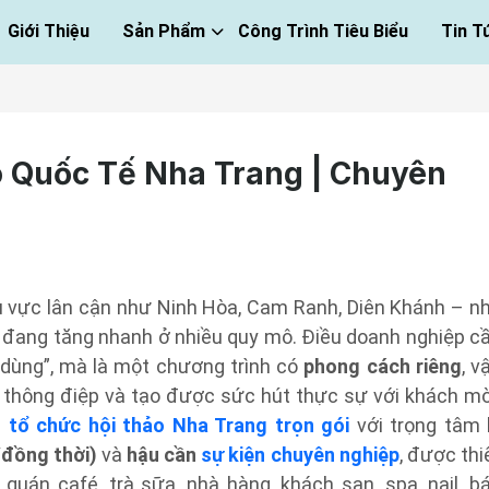
Giới Thiệu
Sản Phẩm
Công Trình Tiêu Biểu
Tin T
o Quốc Tế Nha Trang | Chuyên
u vực lân cận như Ninh Hòa, Cam Ranh, Diên Khánh – n
đang tăng nhanh ở nhiều quy mô. Điều doanh nghiệp c
 dùng”, mà là một chương trình có
phong cách riêng
, v
ng thông điệp và tạo được sức hút thực sự với khách mờ
p
tổ chức hội thảo Nha Trang trọn gói
với trọng tâm 
/đồng thời)
và
hậu cần
sự kiện chuyên nghiệp
, được thi
quán café, trà sữa, nhà hàng, khách sạn, spa, nail, b