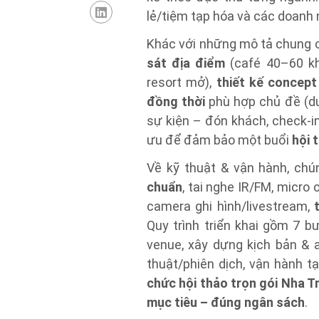
lẻ/tiệm tạp hóa và các doanh 
Khác với những mô tả chung ch
sát địa điểm
(café 40–60 kh
resort mở),
thiết kế concept
đồng thời
phù hợp chủ đề (du 
sự kiện – đón khách, check-in
ưu để đảm bảo một buổi
hội 
Về kỹ thuật & vận hành, chú
chuẩn
, tai nghe IR/FM, micro
camera ghi hình/livestream,
Quy trình triển khai gồm 7 bư
venue, xây dựng kịch bản & a
thuật/phiên dịch, vận hành tạ
chức hội thảo trọn gói Nha T
mục tiêu – đúng ngân sách
.