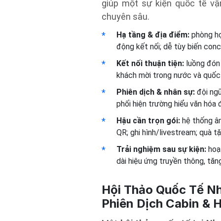
giúp một sự kiện quốc tế vậ
chuyên sâu.
Hạ tầng & địa điểm:
phòng họp
động kết nối; dễ tùy biến conc
Kết nối thuận tiện:
luồng đón 
khách mời trong nước và quốc
Phiên dịch & nhân sự:
đội ng
phối hiện trường hiểu văn hóa 
Hậu cần trọn gói:
hệ thống âm 
QR; ghi hình/livestream; quà t
Trải nghiệm sau sự kiện:
hoạt
dài hiệu ứng truyền thông, tăn
Hội Thảo Quốc Tế Nh
Phiên Dịch Cabin & 