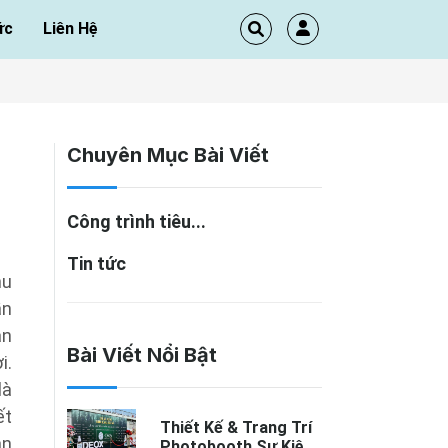
ức
Liên Hệ
Chuyên Mục Bài Viết
Công trình tiêu...
Tin tức
hu
ần
ận
Bài Viết Nổi Bật
i.
là
ết
Thiết Kế & Trang Trí
án
Photobooth Sự Kiện