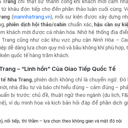
a Trang
chỉ thật sự thành công khi khách mời cảm nh
từ khâu đón tiếp cho đến phần thảo luận cuối cùng. V
rang
(
inannhatrang.vn
), mỗi sự kiện được xây dựng n
ng,
phiên dịch hội thảo/cabin
chuẩn xác,
hậu cần sự ki
iệm khách mời được cá nhân hóa. Nhờ hệ thống địa đi
a Trang cũng như các khu vực phụ cận
Ninh Hòa – C
iệp dễ dàng lựa chọn quy mô và bầu không khí phù hợp, 
 kiện quốc tế hàng trăm khách.
 Trang – “Linh hồn” Của Giao Tiếp Quốc Tế
 tế Nha Trang
, phiên dịch không chỉ là chuyển ngữ. Đó 
h mời, nhà đầu tư và báo chí hiểu đúng – cảm đúng – ph
huẩn bị trước: chủ đề, thuật ngữ theo ngành (du lịch, F&
hệ), ví dụ minh họa và kịch bản hỏi đáp để phần dịch g
), nối tiếp, thì thầm – lựa chọn theo không gian và mật độ nội