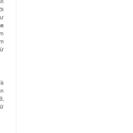
ận
ới
hư
ện
ểm
am
từ
là
ản
B,
iữ