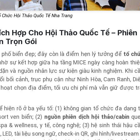
ổ Chức Hội Thảo Quốc Tế Nha Trang
ích Hợp Cho Hội Thảo Quốc Tế – Phiên
n Trọn Gói
 phố biển đẹp; đây còn là điểm hẹn lý tưởng để
tổ ch
hờ sự kết hợp giữa hạ tầng MICE ngày càng hoàn thiệ
 dặn và nguồn nhân lực sự kiện giàu kinh nghiệm. Khi c
i bối cảnh, trục phụ cận như Ninh Hòa, Cam Ranh, Di
 hoạt chọn địa điểm, tối ưu chi phí mà vẫn giữ được tr
hiện rõ ở ba yếu tố: (1) không gian tổ chức đa dạng 
ort ven biển; (2)
nguồn phiên dịch hội thảo/cabin
qu
 spa & wellness, y tế, công nghệ; (3) hệ sinh thái hậu c
g
, LED, tài liệu song ngữ, check-in QR, ghi hình/livestream