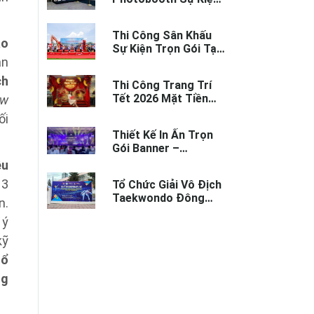
Nha Trang Trọn Gói
Thi Công Sân Khấu
ảo
Sự Kiện Trọn Gói Tại
an
Nha Trang | Chuyên
Nghiệp
ch
Thi Công Trang Trí
Tết 2026 Mặt Tiền
ow
Doanh Nghiệp Nha
ối
Trang
Thiết Kế In Ấn Trọn
Gói Banner –
Backdrop Gala Dinner
êu
Nha Trang
–3
Tổ Chức Giải Vô Địch
Taekwondo Đông
n.
Nam Á 2025 Tại Nha
 ý
Trang
kỹ
tổ
ng