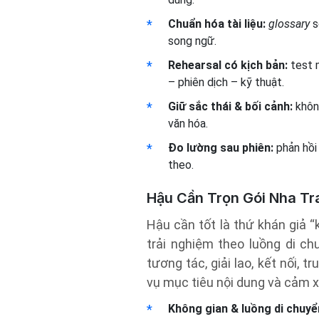
Chuẩn hóa tài liệu:
glossary
s
song ngữ.
Rehearsal có kịch bản:
test m
– phiên dịch – kỹ thuật.
Giữ sắc thái & bối cảnh:
không
văn hóa.
Đo lường sau phiên:
phản hồi 
theo.
Hậu Cần Trọn Gói Nha Tr
Hậu cần tốt là thứ khán giả “
trải nghiệm theo luồng di ch
tương tác, giải lao, kết nối, 
vụ mục tiêu nội dung và cảm 
Không gian & luồng di chuyể