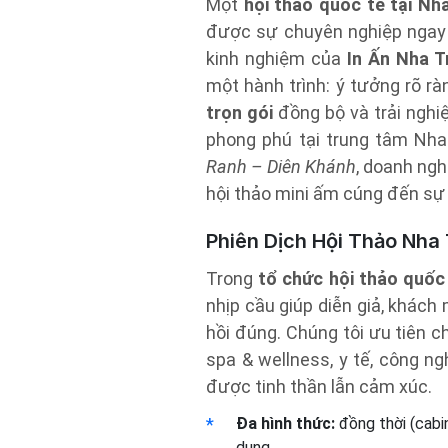
Một
hội thảo quốc tế tại Nh
được sự chuyên nghiệp ngay 
kinh nghiệm của
In Ấn Nha T
một hành trình: ý tưởng rõ rà
trọn gói
đồng bộ và trải ngh
phong phú tại trung tâm Nh
Ranh – Diên Khánh
, doanh ngh
hội thảo mini ấm cúng đến sự
Phiên Dịch Hội Thảo Nha
Trong
tổ chức hội thảo quốc
nhịp cầu giúp diễn giả, khác
hồi đúng. Chúng tôi ưu tiên c
spa & wellness, y tế, công ng
được tinh thần lẫn cảm xúc.
Đa hình thức:
đồng thời (cabin
dung.