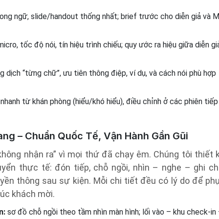
ong ngữ, slide/handout thống nhất; brief trước cho diễn giả và 
icro, tốc độ nói, tín hiệu trình chiếu; quy ước ra hiệu giữa diễn gi
 dịch “từng chữ”, ưu tiên thông điệp, ví dụ, và cách nói phù hợp
nhanh từ khán phòng (hiểu/khó hiểu), điều chỉnh ở các phiên tiếp
ang – Chuẩn Quốc Tế, Vận Hành Gần Gũi
không nhận ra” vì mọi thứ đã chạy êm. Chúng tôi thiết 
uyển thực tế: đón tiếp, chỗ ngồi, nhìn – nghe – ghi ch
truyền thông sau sự kiện. Mỗi chi tiết đều có lý do để ph
xúc khách mời.
n:
sơ đồ chỗ ngồi theo tầm nhìn màn hình; lối vào – khu check-in