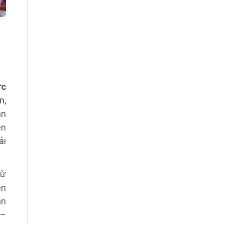
ức
n,
ần
ên
ải
từ
en
ần
 –