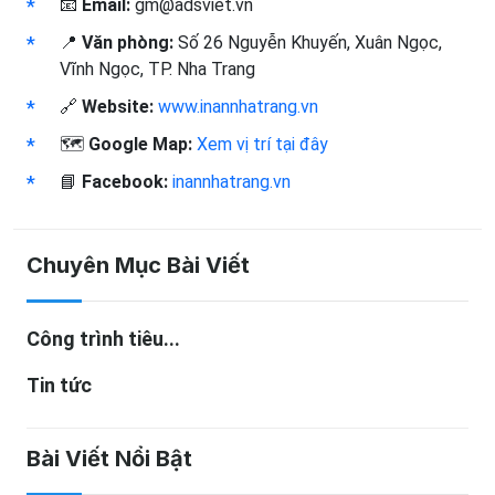
📧
Email:
gm@adsviet.vn
📍
Văn phòng:
Số 26 Nguyễn Khuyến, Xuân Ngọc,
Vĩnh Ngọc, TP. Nha Trang
🔗
Website:
www.inannhatrang.vn
🗺️
Google Map:
Xem vị trí tại đây
📘
Facebook:
inannhatrang.vn
Chuyên Mục Bài Viết
Công trình tiêu...
Tin tức
Bài Viết Nổi Bật