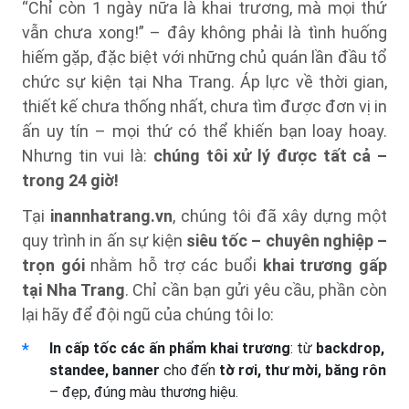
“Chỉ còn 1 ngày nữa là khai trương, mà mọi thứ
vẫn chưa xong!” – đây không phải là tình huống
hiếm gặp, đặc biệt với những chủ quán lần đầu tổ
chức sự kiện tại Nha Trang. Áp lực về thời gian,
thiết kế chưa thống nhất, chưa tìm được đơn vị in
ấn uy tín – mọi thứ có thể khiến bạn loay hoay.
Nhưng tin vui là:
chúng tôi xử lý được tất cả –
trong 24 giờ!
Tại
inannhatrang.vn
, chúng tôi đã xây dựng một
quy trình in ấn sự kiện
siêu tốc – chuyên nghiệp –
trọn gói
nhằm hỗ trợ các buổi
khai trương gấp
tại Nha Trang
. Chỉ cần bạn gửi yêu cầu, phần còn
lại hãy để đội ngũ của chúng tôi lo:
In cấp tốc các ấn phẩm khai trương
: từ
backdrop,
standee, banner
cho đến
tờ rơi, thư mời, băng rôn
– đẹp, đúng màu thương hiệu.