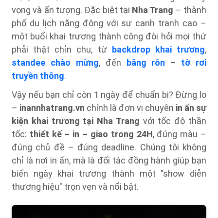
vọng và ấn tượng. Đặc biệt tại
Nha Trang
– thành
phố du lịch năng động với sự cạnh tranh cao –
một buổi khai trương thành công đòi hỏi mọi thứ
phải thật chỉn chu, từ
backdrop khai trương
,
standee chào mừng
, đến
băng rôn
–
tờ rơi
truyền thông
.
Vậy nếu bạn chỉ còn 1 ngày để chuẩn bị? Đừng lo
–
inannhatrang.vn
chính là đơn vị chuyên
in ấn sự
kiện khai trương tại Nha Trang
với tốc độ thần
tốc:
thiết kế – in – giao trong 24H
, đúng màu –
đúng chủ đề – đúng deadline. Chúng tôi không
chỉ là nơi in ấn, mà là đối tác đồng hành giúp bạn
biến ngày khai trương thành một "show diễn
thương hiệu" trọn vẹn và nổi bật.