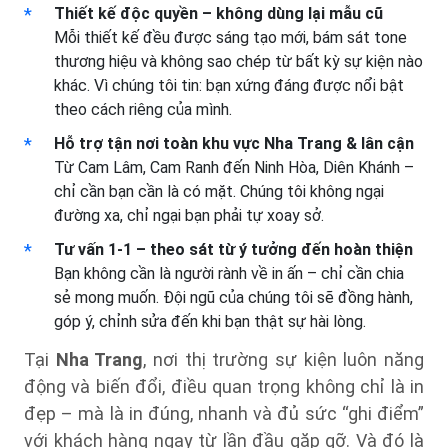
Thiết kế độc quyền – không dùng lại mẫu cũ
Mỗi thiết kế đều được sáng tạo mới, bám sát tone
thương hiệu và không sao chép từ bất kỳ sự kiện nào
khác. Vì chúng tôi tin: bạn xứng đáng được nổi bật
theo cách riêng của mình.
Hỗ trợ tận nơi toàn khu vực Nha Trang & lân cận
Từ Cam Lâm, Cam Ranh đến Ninh Hòa, Diên Khánh –
chỉ cần bạn cần là có mặt. Chúng tôi không ngại
đường xa, chỉ ngại bạn phải tự xoay sở.
Tư vấn 1-1 – theo sát từ ý tưởng đến hoàn thiện
Bạn không cần là người rành về in ấn – chỉ cần chia
sẻ mong muốn. Đội ngũ của chúng tôi sẽ đồng hành,
góp ý, chỉnh sửa đến khi bạn thật sự hài lòng.
Tại
Nha Trang
, nơi thị trường sự kiện luôn năng
động và biến đổi, điều quan trọng không chỉ là in
đẹp – mà là in đúng, nhanh và đủ sức “ghi điểm”
với khách hàng ngay từ lần đầu gặp gỡ. Và đó là