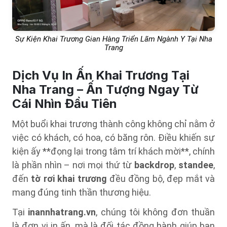
Sự Kiện Khai Trương Gian Hàng Triển Lãm Ngành Y Tại Nha
Trang
Dịch Vụ In Ấn Khai Trương Tại
Nha Trang – Ấn Tượng Ngay Từ
Cái Nhìn Đầu Tiên
Một buổi khai trương thành công không chỉ nằm ở
việc có khách, có hoa, có băng rôn. Điều khiến sự
kiện ấy **đọng lại trong tâm trí khách mời**, chính
là phần nhìn – nơi mọi thứ từ
backdrop
,
standee
,
đến
tờ rơi khai trương
đều đồng bộ, đẹp mắt và
mang đúng tinh thần thương hiệu.
Tại
inannhatrang.vn
, chúng tôi không đơn thuần
là đơn vị in ấn, mà là đối tác đồng hành giúp bạn