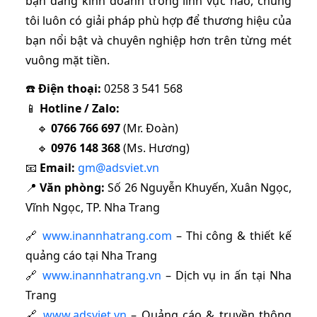
bạn đang kinh doanh trong lĩnh vực nào, chúng
tôi luôn có giải pháp phù hợp để thương hiệu của
bạn nổi bật và chuyên nghiệp hơn trên từng mét
vuông mặt tiền.
☎️
Điện thoại:
0258 3 541 568
📱
Hotline / Zalo:
🔹
0766 766 697
(Mr. Đoàn)
🔹
0976 148 368
(Ms. Hương)
📧
Email:
gm@adsviet.vn
📍
Văn phòng:
Số 26 Nguyễn Khuyến, Xuân Ngọc,
Vĩnh Ngọc, TP. Nha Trang
🔗
www.inannhatrang.com
– Thi công & thiết kế
quảng cáo tại Nha Trang
🔗
www.inannhatrang.vn
– Dịch vụ in ấn tại Nha
Trang
🔗
www.adsviet.vn
– Quảng cáo & truyền thông