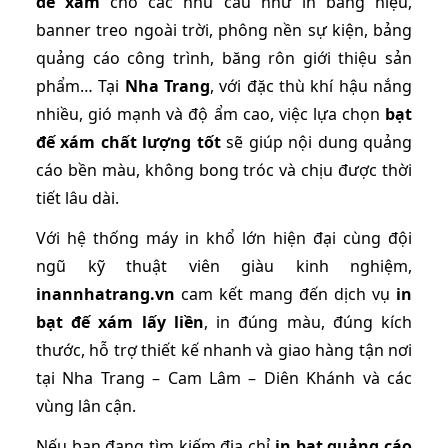
đế xám
cho các nhu cầu như in bảng hiệu,
banner treo ngoài trời, phông nền sự kiện, bảng
quảng cáo công trình, băng rôn giới thiệu sản
phẩm… Tại
Nha Trang
, với đặc thù khí hậu nắng
nhiều, gió mạnh và độ ẩm cao, việc lựa chọn
bạt
đế xám chất lượng tốt
sẽ giúp nội dung quảng
cáo bền màu, không bong tróc và chịu được thời
tiết lâu dài.
Với hệ thống máy in khổ lớn hiện đại cùng đội
ngũ kỹ thuật viên giàu kinh nghiệm,
inannhatrang.vn
cam kết mang đến dịch vụ
in
bạt đế xám lấy liền
, in đúng màu, đúng kích
thước, hỗ trợ thiết kế nhanh và giao hàng tận nơi
tại Nha Trang – Cam Lâm – Diên Khánh và các
vùng lân cận.
Nếu bạn đang tìm kiếm địa chỉ
in bạt quảng cáo