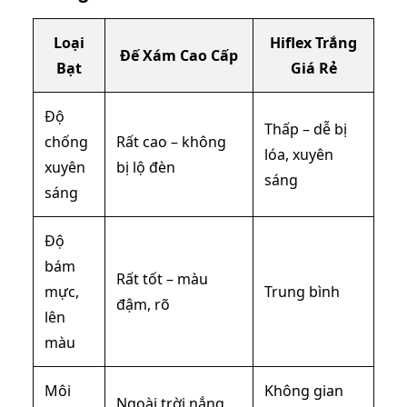
Loại
Hiflex Trắng
Đế Xám Cao Cấp
Bạt
Giá Rẻ
Độ
Thấp – dễ bị
chống
Rất cao – không
lóa, xuyên
xuyên
bị lộ đèn
sáng
sáng
Độ
bám
Rất tốt – màu
mực,
Trung bình
đậm, rõ
lên
màu
Môi
Không gian
Ngoài trời nắng