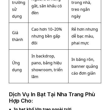
trường
trong nhà,
gắt, sân khấu có
sử
treo ngắn
đèn
dụng
ngày
Cao hơn 10–20%
Rẻ hơn nhưng
Giá
nhưng bền gấp
dễ bạc màu,
thành
đôi
phai mực
In backdrop,
In băng rôn,
Ứng
pano, bảng hiệu
banner quảng
dụng
showroom, triển
cáo đơn giản
lãm
Dịch Vụ In Bạt Tại Nha Trang Phù
Hợp Cho:
In bạt khổ lớn treo ngoài trời