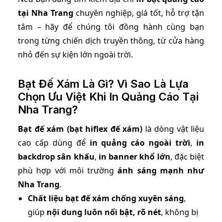
tại Nha Trang
chuyên nghiệp, giá tốt, hỗ trợ tận
tâm – hãy để chúng tôi đồng hành cùng bạn
trong từng chiến dịch truyền thông, từ cửa hàng
nhỏ đến sự kiện lớn ngoài trời.
Bạt Đế Xám Là Gì? Vì Sao Là Lựa
Chọn Ưu Việt Khi In Quảng Cáo Tại
Nha Trang?
Bạt đế xám (bạt hiflex đế xám)
là dòng vật liệu
cao cấp dùng để
in quảng cáo ngoài trời
,
in
backdrop sân khấu
,
in banner khổ lớn
, đặc biệt
phù hợp với môi trường
ánh sáng mạnh như
Nha Trang
.
Chất liệu bạt đế xám chống xuyên sáng
,
giúp
nội dung luôn nổi bật, rõ nét
, không bị