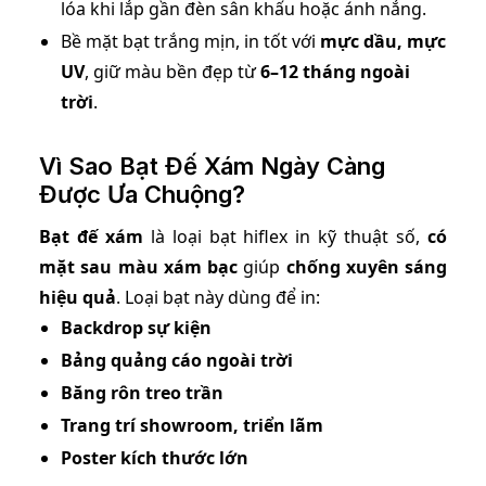
lóa khi lắp gần đèn sân khấu hoặc ánh nắng.
Bề mặt bạt trắng mịn, in tốt với
mực dầu, mực
UV
, giữ màu bền đẹp từ
6–12 tháng ngoài
trời
.
Vì Sao Bạt Đế Xám Ngày Càng
Được Ưa Chuộng?
Bạt đế xám
là loại bạt hiflex in kỹ thuật số,
có
mặt sau màu xám bạc
giúp
chống xuyên sáng
hiệu quả
. Loại bạt này dùng để in:
Backdrop sự kiện
Bảng quảng cáo ngoài trời
Băng rôn treo trần
Trang trí showroom, triển lãm
Poster kích thước lớn