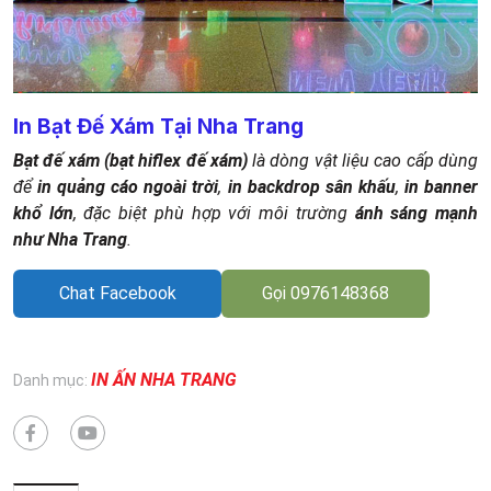
In Bạt Đế Xám Tại Nha Trang
Bạt đế xám (bạt hiflex đế xám)
là dòng vật liệu cao cấp dùng
để
in quảng cáo ngoài trời
,
in backdrop sân khấu
,
in banner
khổ lớn
, đặc biệt phù hợp với môi trường
ánh sáng mạnh
như Nha Trang
.
Chat Facebook
Gọi 0976148368
IN ẤN NHA TRANG
Danh mục: